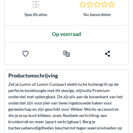
0.0 sterr
Nu beoordelen
Specificaties
Op voorraad
Productomschrijving
Zet je Lumin of Lumin Compact elektrische buitengrill op de
perfecte kookhoogte met dit stevige, stijlvolle Premium-
onderstel met opbergkast. De zijrails aan de bovenkant van het
onderstel zijn voorzien van twee ingebouwde haken voor
gereedschap en zijn geschikt voor Weber Works-accessoires
die je erop kunt klikken, zoals flexibele verlichting, een
kruidenrek en meer (apart verkrijgbaar). Berg je
barbecuebenodigdheden beschermd tegen weersinvloeden op