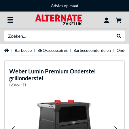
Advies op maat
Zoeken
Websh
Home
Barbecue
BBQ-accessoires
Barbecueonderdelen
Onders
Weber
Lumin Premium Onderstel
grillonderstel
(Zwart)