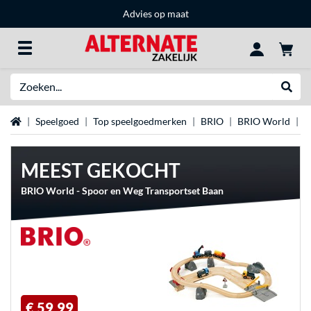
Advies op maat
Zoeken
Websh
Home
Speelgoed
Top speelgoedmerken
BRIO
BRIO World
T
MEEST GEKOCHT
BRIO World - Spoor en Weg Transportset Baan
€ 59,99