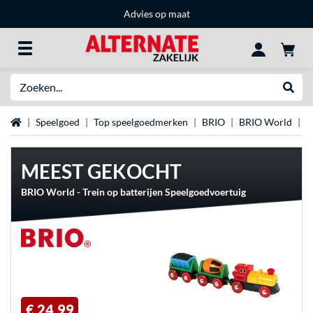
Advies op maat
Zoeken
Websh
Home
Speelgoed
Top speelgoedmerken
BRIO
BRIO World
O
MEEST GEKOCHT
BRIO World - Trein op batterijen Speelgoedvoertuig
€ 24,99