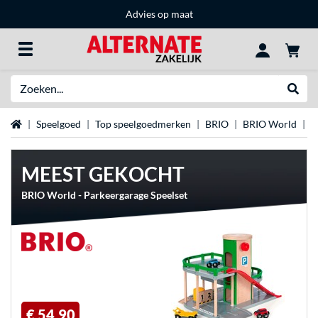
Advies op maat
Zoeken
Websh
Home
Speelgoed
Top speelgoedmerken
BRIO
BRIO World
R
MEEST GEKOCHT
BRIO World - Parkeergarage Speelset
€ 54,90