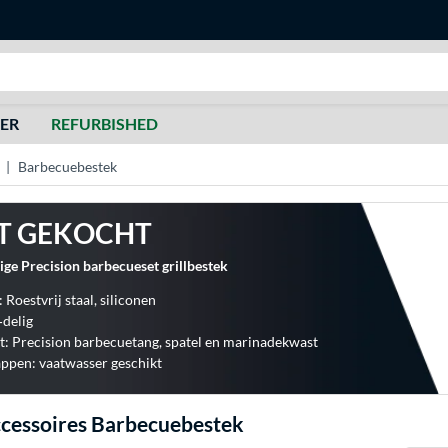
Zoeken
DER
REFURBISHED
Barbecuebestek
T GEKOCHT
ge Precision barbecueset grillbestek
 Roestvrij staal, siliconen
‐delig
it: Precision barbecuetang, spatel en marinadekwast
ppen: vaatwasser geschikt
cessoires Barbecuebestek