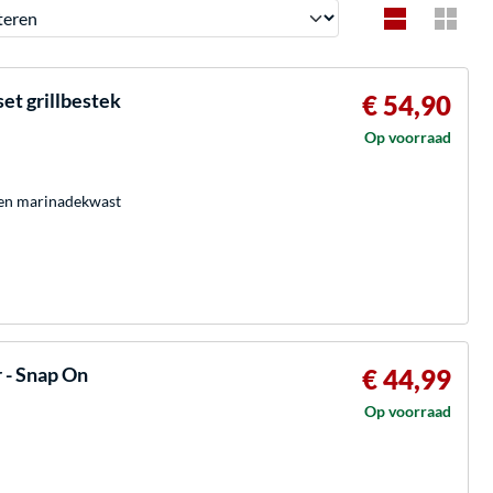
en
et grillbestek
€ 54,90
Op voorraad
l en marinadekwast
- Snap On
€ 44,99
Op voorraad