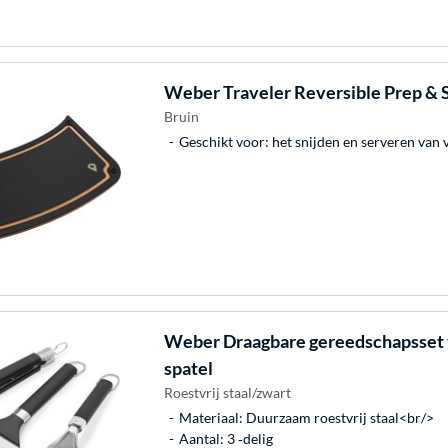
Weber
Traveler Reversible Prep & 
Bruin
Geschikt voor: het snijden en serveren van 
Weber
Draagbare gereedschapsset 
spatel
Roestvrij staal/zwart
Materiaal: Duurzaam roestvrij staal<br/>
Aantal: 3 ‐delig