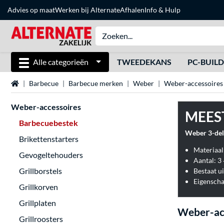
Advies op maat
Werken bij Alternate
Afhalen
Info & Hulp
Alle categorieën
TWEEDEKANS
PC-BUIL
Home
Barbecue
Barbecue merken
Weber
Weber-accessoires
Weber-accessoires
MEES
Barbecuebestek
Weber 3-deli
Brikettenstarters
Materiaal:
Gevogeltehouders
Aantal: 3 
Grillborstels
Bestaat u
Eigenscha
Grillkorven
Grillplaten
Weber-ac
Grillroosters