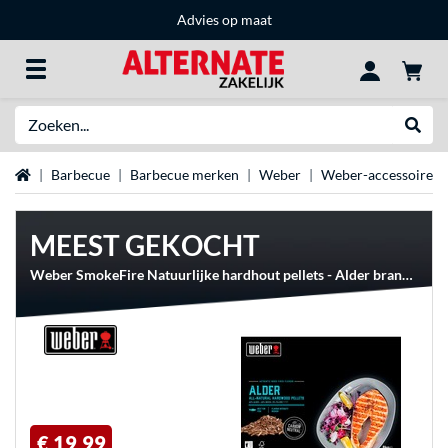
Advies op maat
Zoeken
Websh
Home
Barbecue
Barbecue merken
Weber
Weber-accessoires
MEEST GEKOCHT
Weber SmokeFire Natuurlijke hardhout pellets - Alder brandstof
€ 19,99