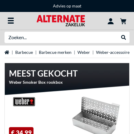
Advies op maat
Zoeken
Websh
Home
Barbecue
Barbecue merken
Weber
Weber-accessoires
MEEST GEKOCHT
Weber Smoker Box rookbox
€ 34,99