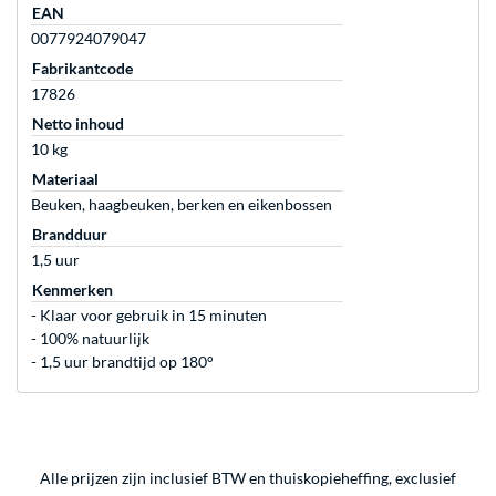
EAN
0077924079047
Fabrikantcode
17826
Netto inhoud
10 kg
Materiaal
Beuken, haagbeuken, berken en eikenbossen
Brandduur
1,5 uur
Kenmerken
- Klaar voor gebruik in 15 minuten
- 100% natuurlijk
- 1,5 uur brandtijd op 180°
Alle prijzen zijn inclusief BTW en thuiskopieheffing, exclusief