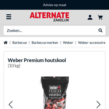
Advies op maat
Zoeken
Websh
Home
Barbecue
Barbecue merken
Weber
Weber-accessoires
Weber
Premium houtskool
(10 kg)