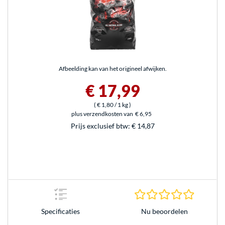
Afbeelding kan van het origineel afwijken.
€ 17,99
(
€ 1,80
/ 1 kg
)
plus verzendkosten van
€ 6,95
Prijs exclusief btw:
€ 14,87
0.0 sterr
Nu beoordelen
Specificaties