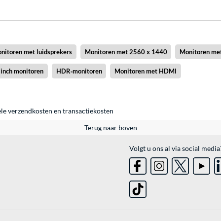
nitoren met luidsprekers
Monitoren met 2560 x 1440
Monitoren me
 inch monitoren
HDR‑monitoren
Monitoren met HDMI
ele
verzendkosten
en
transactiekosten
Terug naar boven
Volgt u ons al via social media