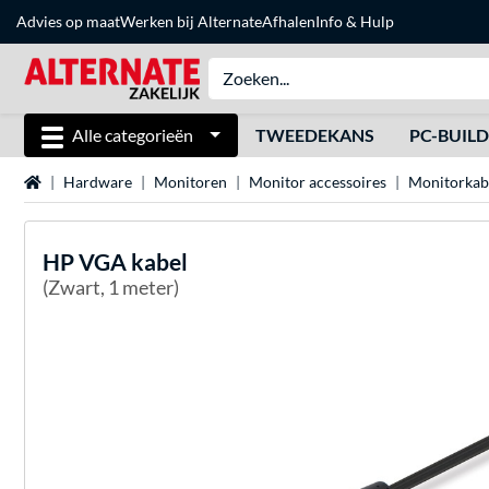
Advies op maat
Werken bij Alternate
Afhalen
Info & Hulp
Alle categorieën
TWEEDEKANS
PC-BUIL
Home
Hardware
Monitoren
Monitor accessoires
Monitorkab
HP
VGA kabel
(Zwart, 1 meter)