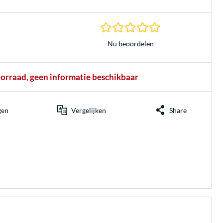
0.0 sterren gebasee
Nu beoordelen
oorraad, geen informatie beschikbaar
gen
Vergelijken
Share