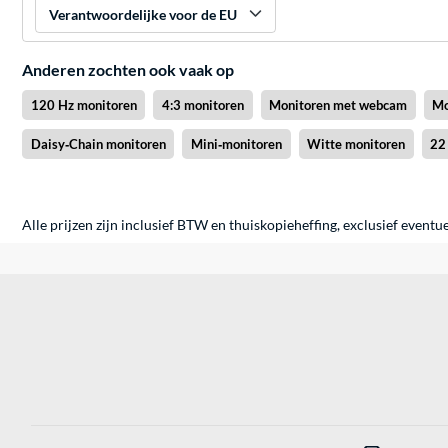
Verantwoordelijke voor de EU
Anderen zochten ook vaak op
120 Hz monitoren
4:3 monitoren
Monitoren met webcam
Mo
Daisy‑Chain monitoren
Mini‑monitoren
Witte monitoren
22
Alle prijzen zijn inclusief BTW en thuiskopieheffing, exclusief eventu