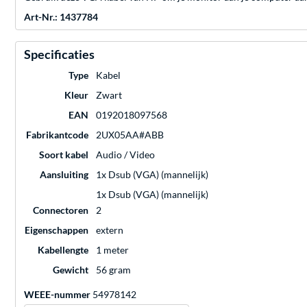
Art-Nr.: 1437784
Specificaties
Type
Kabel
Kleur
Zwart
EAN
0192018097568
Fabrikantcode
2UX05AA#ABB
Soort kabel
Audio / Video
Aansluiting
1x Dsub (VGA) (mannelijk)
1x Dsub (VGA) (mannelijk)
Connectoren
2
Eigenschappen
extern
Kabellengte
1 meter
Gewicht
56 gram
WEEE-nummer
54978142