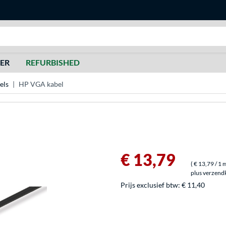
Zoeken
DER
REFURBISHED
els
HP VGA kabel
€ 13,79
(
€ 13,79
/ 1 
plus verzend
Prijs exclusief btw:
€ 11,40