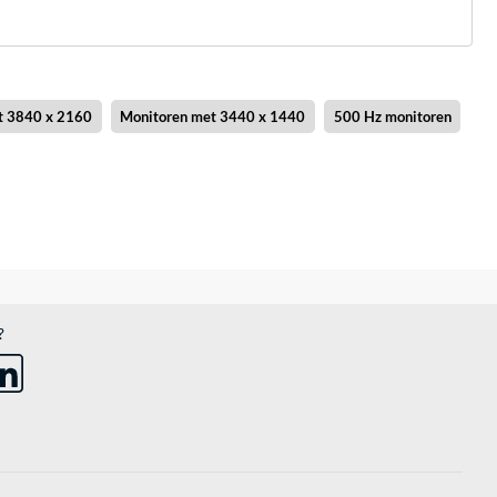
t 3840 x 2160
Monitoren met 3440 x 1440
500 Hz monitoren
?